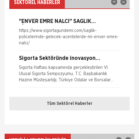
ile yayına başlamıştır. Müşterileri Sigorta Acentelerini
SEKTÖREL HABERLER
neden tercih etmeleri gerektiği konusunda
Yangın Hasarı ile ilgili Bilgiler
bilgilendiren ve Sitedeki &Uu
"ENVER EMRE NALCI" SAĞLIK
Ferdi Kaza Hasar İle İlgili Bilgiler
SİGORTALARI HAKKINDA AÇIKLAMA -
https://www.sigortagundemi.com/saglik-
SAB SAĞLIK KOMİSYON BAŞKANI
policelerinde-gelecek-acentelerde-mi-enver-emre-
Kasko Hasar Dosyasında İstenilen Bilgiler
nalci/
Kaza Tespit Tutanağı
Sigorta Sektöründe inovasyon
Konuşuldu
Nakliye Hasarı İçin Gerekli Bilgiler
Sigorta Haftası kapsamında gerçekleştirilen VI.
Ulusal Sigorta Sempozyumu, T.C. Başbakanlık
Hazine Müsteşarlığı, Türkiye Odalar ve Borsalar
Birliği (TOBB) ve Türkiye Si
Sağlığım Tamam Sigortası ile Effie
Ödülü!
Tüm Sektörel Haberler
Hayata geçirdiği ilkleri ve yenilikçi çözümleriyle
sigorta sektörüne öncülük eden AXA Sigorta,
reklam ve pazarlama sektörünün en
Borçluyuz Ama Birikimi Seviyoruz