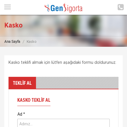
ANA SAYFA
HAKKIMIZDA
Kasko
HİZMETLERİMİZ
Ana Sayfa
Kasko
POLIÇE HATIRLAT
İLETIŞIM
Kasko teklifi almak için lütfen aşağıdaki formu doldurunuz.
MÜŞTERI GIRIŞI
TEKLİF AL
TEKLİF AL
KASKO TEKLIF AL
Ad *