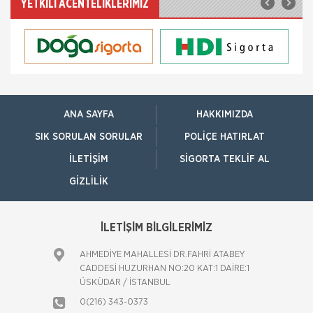
YETKİLİ ACENTELİKLERİMİZ
NN Hayat ve Emeklilik adına Nielsen tarafından ilki
Temmuz 2016’da 8 ilde 15 ve üzeri çalışanı olan
şirketlerin çalışanları ile yapılan geniş çaplı otomatik
Kadınlar Emeklilikte İyi Maaş, Erkekler
Güvence Arıyor
Bireysel emeklilik ve hayat sigortası şirketi AvivaSA,
gençlerin bireysel emeklilik sistemine yaklaşımını ve
ANA SAYFA
HAKKIMIZDA
tasarruf alışkanlıklarını öğrenmek amacıyla, Yöntem
Araştır
SIK SORULAN SORULAR
POLIÇE HATIRLAT
İTO dan Sigorta Sektörü İçin Yol
İLETIŞIM
SIGORTA TEKLIF AL
Haritası
İZMİR Ticaret Odası (İTO) Yönetim Kurulu Başkanı
GIZLILIK
Ekrem Demirtaş, düzenledikleri 'Sigorta Sektörü
Geleceğini Arıyor' arama konferansı ile sektöre yol
haritas�
İLETİŞİM BİLGİLERİMİZ
NN Hayat ve Emeklilik den
EvdekiBakıcım Projesi
NN Hayat ve Emeklilik, bireysel emeklilik sözleşmesi
AHMEDİYE MAHALLESİ DR.FAHRİ ATABEY
ya da İyi Yaşa Hayat Sigortası’na sahip
CADDESİ HUZURHAN NO:20 KAT:1 DAİRE:1
müşterilerine “Önce Sen” Dünyası’nda
ÜSKÜDAR / İSTANBUL
EvdekiBakıcım şir
0(216) 343-0373